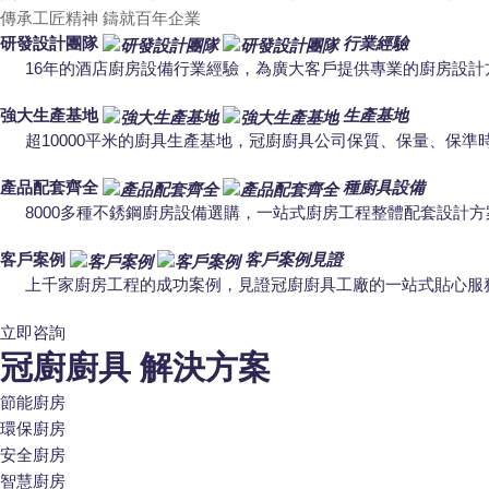
傳承工匠精神 鑄就百年企業
研發設計團隊
行業經驗
16年的酒店廚房設備行業經驗，為廣大客戶提供專業的廚房設計方案
強大生產基地
生產基地
超10000平米的廚具生產基地，冠廚廚具公司保質、保量、保準時
產品配套齊全
種廚具設備
8000多種不銹鋼廚房設備選購，一站式廚房工程整體配套設計方案
客戶案例
客戶案例見證
上千家廚房工程的成功案例，見證冠廚廚具工廠的一站式貼心服務
立即咨詢
冠廚廚具
解決方案
節能廚房
環保廚房
安全廚房
智慧廚房